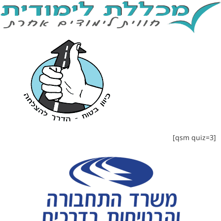
לתוכן
[qsm quiz=3]