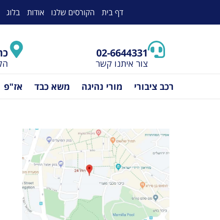
לתוכן
דף בית
הקורסים שלנו
אודות
בלוג
02-6644331
כת
צור איתנו קשר
הלל 24, 
רכב ציבורי
מורי נהיגה
משא כבד
אז"פ