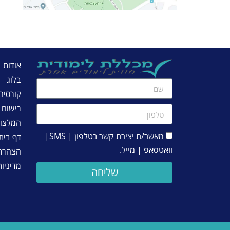
אודות
בלוג
קורסים
רישום
המלצו
מאשר/ת יצירת קשר בטלפון | SMS|
דף בית
וואטסאפ | מייל.
הצהרת 
מדיניו
שליחה