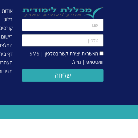
אודות
בלוג
קורסים
רישום
המלצו
מאשר/ת יצירת קשר בטלפון | SMS|
דף בית
וואטסאפ | מייל.
הצהרת 
מדיניו
שליחה