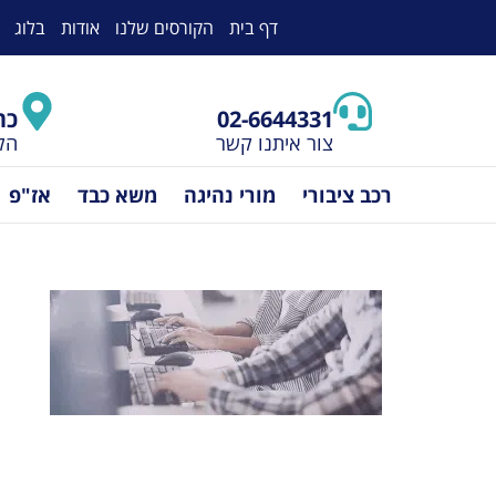
לתוכן
דף בית
הקורסים שלנו
אודות
בלוג
02-6644331
כת
צור איתנו קשר
הלל 24, 
רכב ציבורי
מורי נהיגה
משא כבד
אז"פ