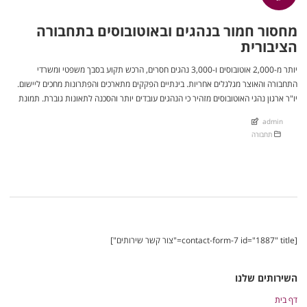
מחסור חמור בנהגים ובאוטובוסים בתחבורה
הציבורית
יותר מ-2,000 אוטובוסים ו-3,000 נהגים חסרים, הרכש תקוע בסבך משפטי ומשרדי
התחבורה והאוצר מגלגלים אחריות. בינתיים הפקקים מתארכים והפתרונות מחכים ליישום.
יו"ר ארגון נהגי האוטובוסים מזהיר כי הנהגים עובדים יותר והסכנה לתאונות גוברת. תמונת
מצב מדאיגה (לכתבה המלאה בYnet) עם ההחמרה במצב הפקקים, שהובילה לפתיחת
admin
נתיבים שיתופיים שיעילותם שנויה במחלוקת, מופנה שוב הזרקור להזנחה החריפה […]
תחבורה
[contact-form-7 id="1887" title="צור קשר שירותים"]
השירותים שלנו
דף בית